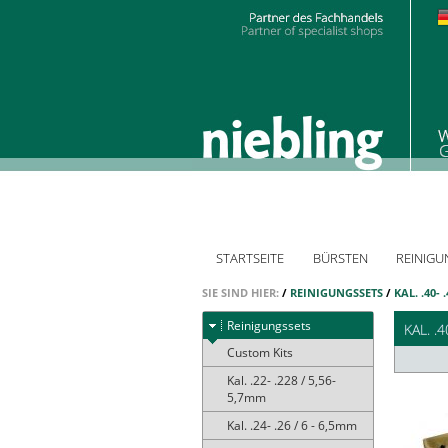
STARTSEITE
BÜRSTEN
REINIGU
SIE SIND HIER:
/
REINIGUNGSSETS
/
KAL. .40- 
Reinigungssets
KAL. .
Custom Kits
Kal. .22- .228 / 5,56-
5,7mm
Kal. .24- .26 / 6 - 6,5mm