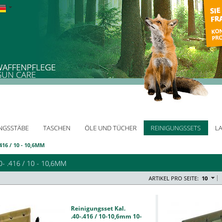
NGSSTÄBE
TASCHEN
ÖLE UND TÜCHER
REINIGUNGSSETS
L
.416 / 10 - 10,6MM
40- .416 / 10 - 10,6MM
ARTIKEL PRO SEITE:
10
Reinigungsset Kal.
.40-.416 / 10-10,6mm 10-