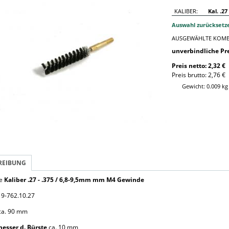
KALIBER:
Kal. .27
Auswahl zurücksetz
AUSGEWÄHLTE KOMB
unverbindliche P
Preis netto: 2,32 €
Preis brutto: 2,76 €
Gewicht: 0.009 kg
REIBUNG
te
Kaliber .27 - .375 / 6,8-9,5mm mm M4 Gewinde
9-762.10.27
a. 90 mm
esser d. Bürste
ca. 10 mm