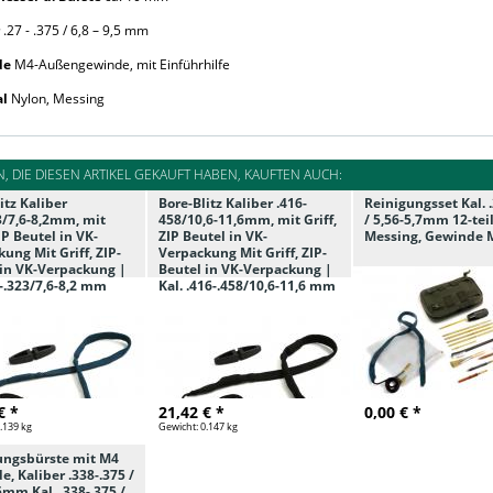
.27 - .375 / 6,8 – 9,5 mm
de
M4-Außengewinde, mit Einführhilfe
al
Nylon, Messing
, DIE DIESEN ARTIKEL GEKAUFT HABEN, KAUFTEN AUCH:
itz Kaliber
Bore-Blitz Kaliber .416-
Reinigungsset Kal. 
3/7,6-8,2mm, mit
458/10,6-11,6mm, mit Griff,
/ 5,56-5,7mm 12-tei
ZIP Beutel in VK-
ZIP Beutel in VK-
Messing, Gewinde 
ung Mit Griff, ZIP-
Verpackung Mit Griff, ZIP-
 in VK-Verpackung |
Beutel in VK-Verpackung |
0-.323/7,6-8,2 mm
Kal. .416-.458/10,6-11,6 mm
€ *
21,42 € *
0,00 € *
.139 kg
Gewicht:
0.147 kg
ungsbürste mit M4
, Kaliber .338-.375 /
5mm Kal. .338-.375 /