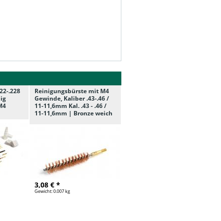
.22-.228
Reinigungsbürste mit M4
lig
Gewinde, Kaliber .43-.46 /
M4
11-11,6mm Kal. .43 - .46 /
11-11,6mm | Bronze weich
3,08 € *
Gewicht:
0.007 kg