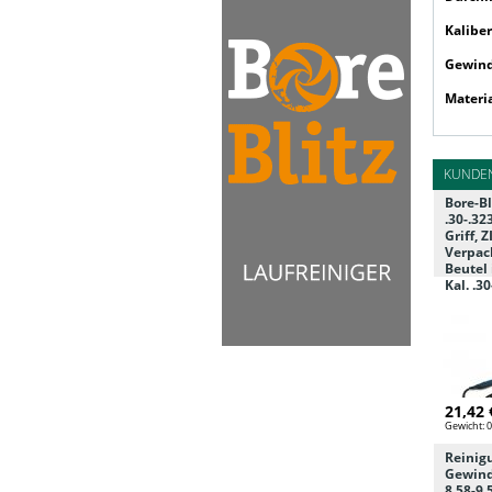
Kaliber
Gewin
Materi
KUNDEN
Bore-Bl
.30-.32
Griff, 
Verpack
Beutel
Kal. .3
21,42 
Gewicht:
0
Reinig
Gewinde
8,58-9,