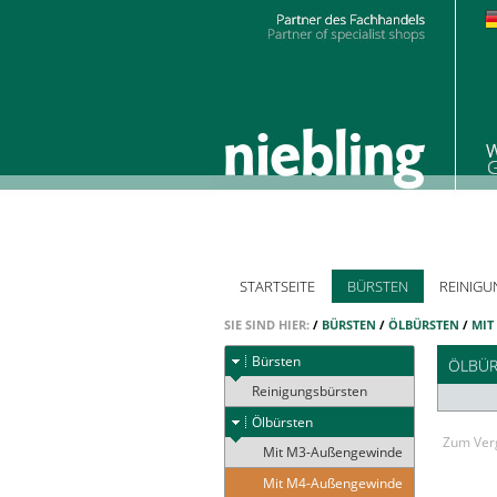
STARTSEITE
BÜRSTEN
REINIGU
SIE SIND HIER:
/
BÜRSTEN
/
ÖLBÜRSTEN
/
MIT
Bürsten
ÖLBÜRS
Reinigungsbürsten
Ölbürsten
Zum Verg
Mit M3-Außengewinde
Mit M4-Außengewinde