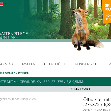
NGSSTÄBE
TASCHEN
ÖLE UND TÜCHER
REINIGUNGSSETS
L
 M4-AUSSENGEWINDE
TE MIT M4 GEWINDE, KALIBER .27-.375 / 6,8-9,5MM
ARTIKEL 1 VON 1
Ölbürste mit
rößern in das Bild klicken
.27-.375 / 6,
Art.Nr.: 9-762.10.27