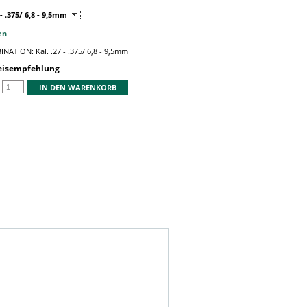
 - .375/ 6,8 - 9,5mm
en
INATION:
Kal. .27 - .375/ 6,8 - 9,5mm
reisempfehlung
IN DEN WARENKORB