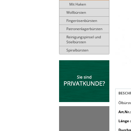
Mit Haken
Wollbürsten
Fingerösenbürsten
Patronenlagerbürsten
Reinigungspinsel und
Stielbürsten
Spiralbürsten
BESCH
Ölbürs
Art.Nr.:
Länge
c
Durchm