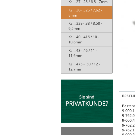
Kal. .27- .28 / 6,8 - 7mm
Kal. .30- .325 / 7,62 -
8mm
Kal. .338- .38 / 8,58 -
9,5mm
Kal. .40- .416 / 10 -
10,6mm
Kal. .43- .46 / 11 -
11,6mm
Kal. .475 - .50 / 12 -
12,7mm
BESCH
Bestehe
9-000.1
9-762.9
9-000.4
9-762.2
9-762.1
9-000.3