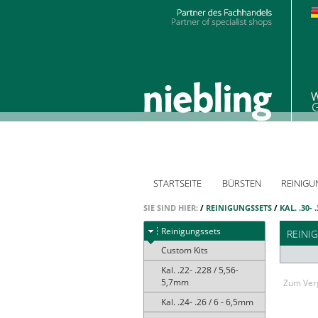
STARTSEITE
BÜRSTEN
REINIGU
SIE SIND HIER:
/
REINIGUNGSSETS
/
KAL. .30- 
Reinigungssets
REINIG
Custom Kits
Kal. .22- .228 / 5,56-
5,7mm
Zum Verg
Kal. .24- .26 / 6 - 6,5mm