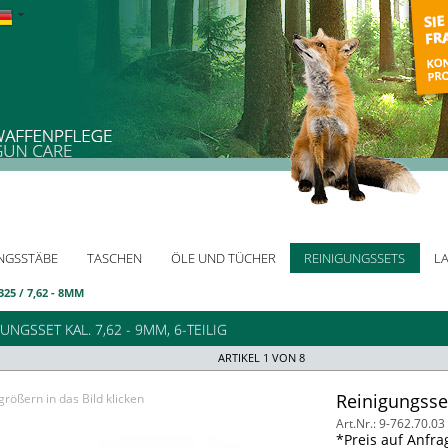
NGSSTÄBE
TASCHEN
ÖLE UND TÜCHER
REINIGUNGSSETS
L
.325 / 7,62 - 8MM
UNGSSET KAL. 7,62 - 9MM, 6-TEILIG
ARTIKEL 1 VON 8
Reinigungsset
rößern in das Bild klicken
Art.Nr.: 9-762.70.03
*Preis auf Anfra